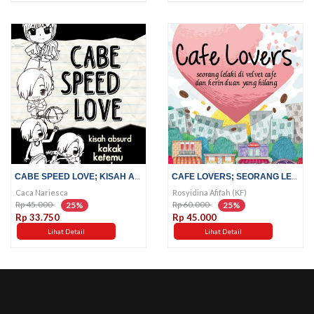
CABE SPEED LOVE; KISAH ABSURD...
CAFE LOVERS; SEORANG LELAKI DI...
Caca Nariesca
Rosyidina Afifah (KF)
Rp 45.000
Rp 60.000
25%
25%
Rp 33.750
Rp 45.000
Lihat Detail
Lihat Detail