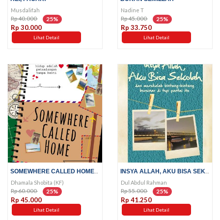
Musdalifah
Nadine T
Rp 40.000
Rp 45.000
25%
25%
Rp 30.000
Rp 33.750
Lihat Detail
Lihat Detail
SOMEWHERE CALLED HOME; HIDUP...
INSYA ALLAH, AKU BISA SEKOLAH;...
Dhamala Shobita (KF)
Dul Abdul Rahman
Rp 60.000
Rp 55.000
25%
25%
Rp 45.000
Rp 41.250
Lihat Detail
Lihat Detail