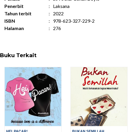
Penerbit
:
Laksana
Tahun terbit
:
2022
ISBN
:
978-623-327-229-2
Halaman
:
276
Buku Terkait
HEI, PACAR!
BUKAN SEMILLAH