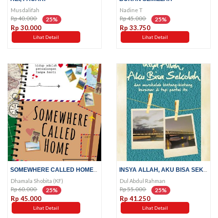
Musdalifah
Nadine T
Rp 40.000
Rp 45.000
25%
25%
Rp 30.000
Rp 33.750
Lihat Detail
Lihat Detail
SOMEWHERE CALLED HOME; HIDUP...
INSYA ALLAH, AKU BISA SEKOLAH;...
Dhamala Shobita (KF)
Dul Abdul Rahman
Rp 60.000
Rp 55.000
25%
25%
Rp 45.000
Rp 41.250
Lihat Detail
Lihat Detail