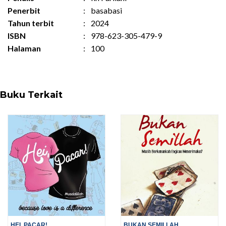
Penerbit
:
basabasi
Tahun terbit
:
2024
ISBN
:
978-623-305-479-9
Halaman
:
100
Buku Terkait
HEI, PACAR!
BUKAN SEMILLAH