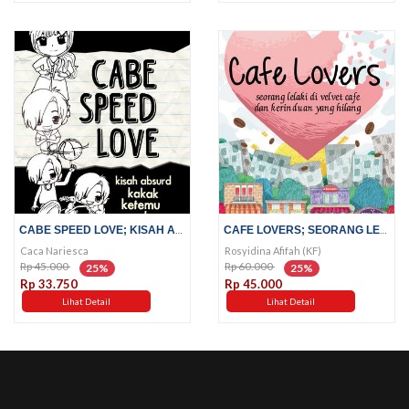
CABE SPEED LOVE; KISAH ABSURD...
CAFE LOVERS; SEORANG LELAKI DI...
Caca Nariesca
Rosyidina Afifah (KF)
Rp 45.000
Rp 60.000
25%
25%
Rp 33.750
Rp 45.000
Lihat Detail
Lihat Detail