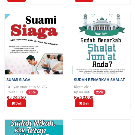
SUDAH BENARKAH SHALAT JUM’AT...
SUAMI SIAGA
Dr. Ryan Andrianto, Sp. OG.
Rizem Aizid
Rp 35.000
Rp 40.000
25%
25%
Rp 26.250
Rp 30.000
Beli
Beli