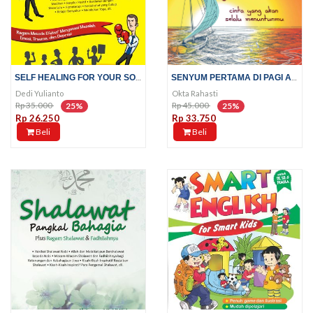
SELF HEALING FOR YOUR SOUL!
SENYUM PERTAMA DI PAGI AIRIN
Dedi Yulianto
Okta Rahasti
Rp 35.000
Rp 45.000
25%
25%
Rp 26.250
Rp 33.750
Beli
Beli