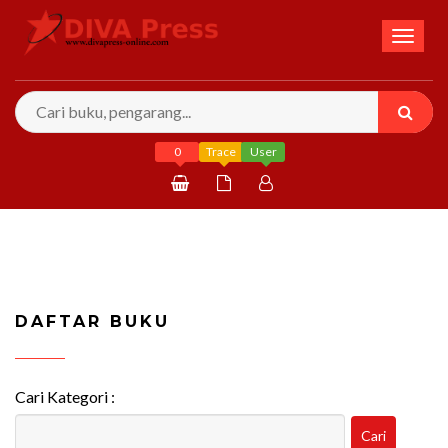
Toggl
naviga
0
Trace
User
Daftar
Masuk
DAFTAR BUKU
Cari Kategori :
Cari