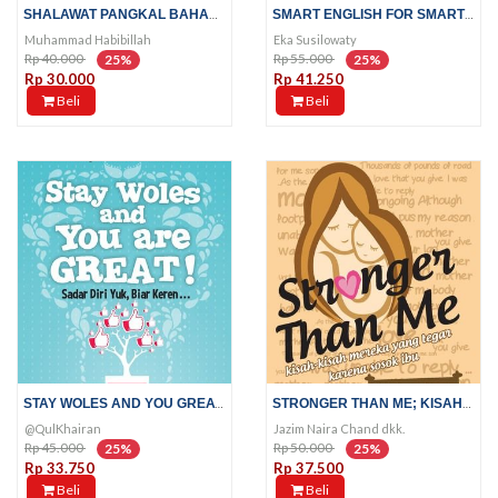
SHALAWAT PANGKAL BAHAGIA
SMART ENGLISH FOR SMART KID
Muhammad Habibillah
Eka Susilowaty
Rp 40.000
Rp 55.000
25%
25%
Rp 30.000
Rp 41.250
Beli
Beli
STAY WOLES AND YOU GREAT!
STRONGER THAN ME; KISAH-KISAH...
@QulKhairan
Jazim Naira Chand dkk.
Rp 45.000
Rp 50.000
25%
25%
Rp 33.750
Rp 37.500
Beli
Beli