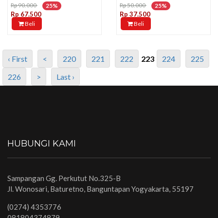
Rp 90.000
Rp 50.000
25%
25%
Rp 67.500
Rp 37.500
Beli
Beli
‹ First
<
220
221
222
223
224
225
226
>
Last ›
HUBUNGI KAMI
Sampangan Gg. Perkutut No.325-B
Jl. Wonosari, Baturetno, Banguntapan Yogyakarta, 55197
(0274) 4353776
081804374879