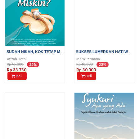
SUDAH NIKAH, KOK TETAP MISKIN?;...
SUKSES LUMERKAN HATI WANITA;...
Azizah Hefni
Indra Permana
Rp 45.000
Rp 40.000
25%
25%
Rp 33.750
Rp 30.000
Beli
Beli