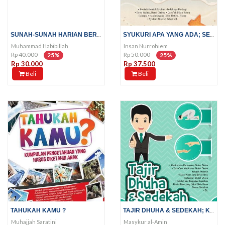
SUNAH-SUNAH HARIAN BERHADIAH...
SYUKURI APA YANG ADA; SEJUTA...
Muhammad Habibillah
Insan Nurrohiem
Rp 40.000
Rp 50.000
25%
25%
Rp 30.000
Rp 37.500
Beli
Beli
TAJIR DHUHA & SEDEKAH; KAMU...
TAHUKAH KAMU ?
Muhajjah Saratini
Masykur al-Amin