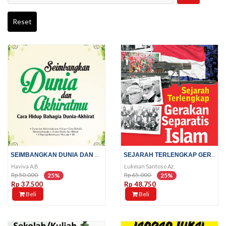
Reset
SEIMBANGKAN DUNIA DAN AKHIRATMU
SEJARAH TERLENGKAP GERAKAN...
Haviva A.B.
Lukman Santoso Az.
Rp 50.000
Rp 65.000
25%
25%
Rp 37.500
Rp 48.750
Beli
Beli