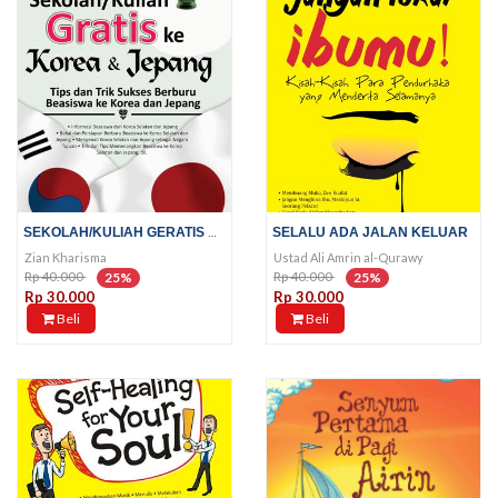
SEKOLAH/KULIAH GERATIS KE KOREA...
SELALU ADA JALAN KELUAR
Zian Kharisma
Ustad Ali Amrin al-Qurawy
Rp 40.000
Rp 40.000
25%
25%
Rp 30.000
Rp 30.000
Beli
Beli