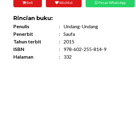
Beli
Wishlist
Pesan WhatsApp
Rincian buku:
Penulis
:
Undang-Undang
Penerbit
:
Saufa
Tahun terbit
:
2015
ISBN
:
978-602-255-814-9
Halaman
:
332