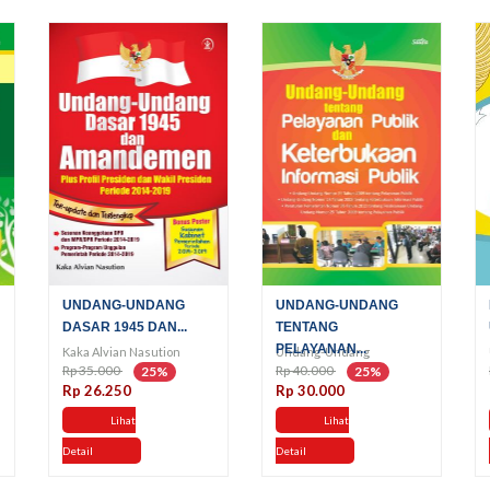
UNDANG-UNDANG
UNDANG-UNDANG
DASAR 1945 DAN...
TENTANG
PELAYANAN...
Kaka Alvian Nasution
Undang-Undang
Rp 35.000
Rp 40.000
25%
25%
Rp 26.250
Rp 30.000
Lihat
Lihat
Detail
Detail