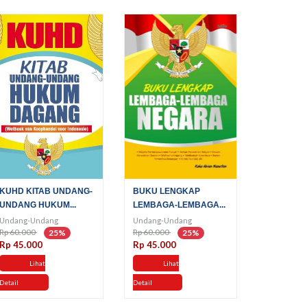
KUHD KITAB UNDANG-
BUKU LENGKAP
UNDANG HUKUM...
LEMBAGA-LEMBAGA...
Undang-Undang
Undang-Undang
Rp 60.000
Rp 60.000
25%
25%
Rp 45.000
Rp 45.000
Lihat
Lihat
Detail
Detail