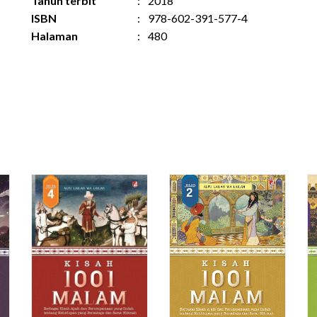
Tahun terbit
:
2018
ISBN
:
978-602-391-577-4
Halaman
:
480