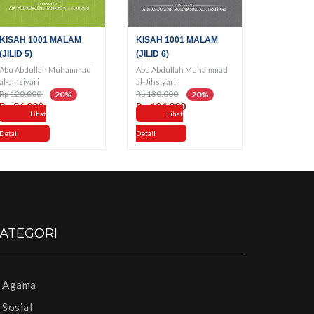
KISAH 1001 MALAM
KISAH 1001 MALAM
(JILID 5)
(JILID 6)
Abu Abdullah Muhammad
Abu Abdullah Muhammad
al-Jihsiyari
al-Jihsiyari
Rp 120.000
Rp 130.000
20%
20%
Rp 96.000
Rp 104.000
Lihat
Lihat
Detail
Detail
ATEGORI
Agama
Sosial