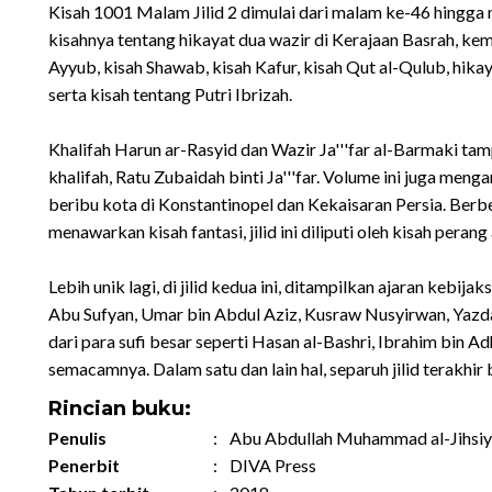
Kisah 1001 Malam Jilid 2 dimulai dari malam ke-46 hingga 
kisahnya tentang hikayat dua wazir di Kerajaan Basrah, ke
Ayyub, kisah Shawab, kisah Kafur, kisah Qut al-Qulub, hik
serta kisah tentang Putri Ibrizah.
Khalifah Harun ar-Rasyid dan Wazir Ja'''far al-Barmaki ta
khalifah, Ratu Zubaidah binti Ja'''far. Volume ini juga men
beribu kota di Konstantinopel dan Kekaisaran Persia. Berb
menawarkan kisah fantasi, jilid ini diliputi oleh kisah peran
Lebih unik lagi, di jilid kedua ini, ditampilkan ajaran kebij
Abu Sufyan, Umar bin Abdul Aziz, Kusraw Nusyirwan, Yazdazi
dari para sufi besar seperti Hasan al-Bashri, Ibrahim bin Ad
semacamnya. Dalam satu dan lain hal, separuh jilid terakhir
Rincian buku:
Penulis
:
Abu Abdullah Muhammad al-Jihsiy
Penerbit
:
DIVA Press