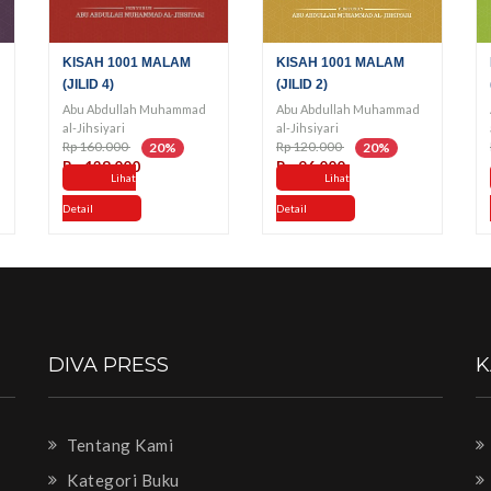
KISAH 1001 MALAM
KISAH 1001 MALAM
(JILID 4)
(JILID 2)
Abu Abdullah Muhammad
Abu Abdullah Muhammad
al-Jihsiyari
al-Jihsiyari
Rp 160.000
Rp 120.000
20%
20%
Rp 128.000
Rp 96.000
Lihat
Lihat
Detail
Detail
DIVA PRESS
K
Tentang Kami
Kategori Buku