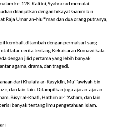
malam ke-128. Kali ini, Syahrazad memulai
mudian dilanjutkan dengan hikayat Ganim bin
ayat Raja Umar an-Nu'''man dan dua orang putranya,
mpil kembali, ditambah dengan permaisuri sang
gambil latar cerita tentang Kekaisaran Romawi kala
eda dengan jilid pertama yang lebih banyak
g antar agama, drama, dan tragedi.
aksanaan dari Khulafa ar-Rasyidin, Mu'''awiyah bin
r, dan lain-lain. Ditampilkan juga ajaran-ajaran
ham, Bisyr al-Khafi, Hathim al-'''Asham, dan lain
 berisi banyak tentang ilmu pengetahuan Islam.
ari