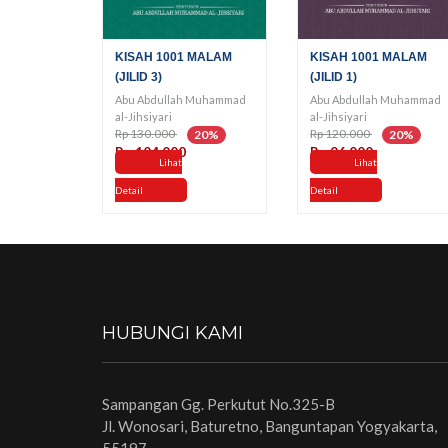
KISAH 1001 MALAM
KISAH 1001 MALAM
(JILID 3)
(JILID 1)
Abu Abdullah Muhammad
Abu Abdullah Muhammad
al-Jihsiyari
al-Jihsiyari
Rp 130.000
Rp 120.000
20%
20%
Rp 104.000
Rp 96.000
Lihat
Lihat
Detail
Detail
HUBUNGI KAMI
Sampangan Gg. Perkutut No.325-B
Jl. Wonosari, Baturetno, Banguntapan Yogyakarta,