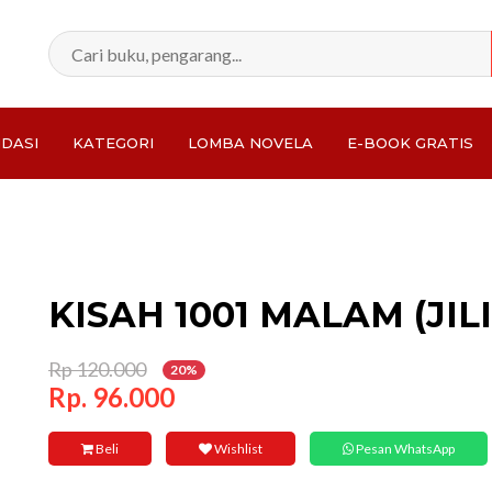
DASI
KATEGORI
LOMBA NOVELA
E-BOOK GRATIS
Total:
KISAH 1001 MALAM (JILI
Rp 120.000
20%
Rp. 96.000
Beli
Wishlist
Pesan WhatsApp